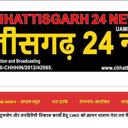
E NEWS – क्राइम न्यूज़
जरा हटके
रोजगार-कारोबार
वाय
दुपयोग और जनहितैषी विकास कार्यों हेतु CMO को ज्ञापन भाजपा नेता एवं च
कार्यों को निरस्त कर नए प्रस्ताव भेजने की उठाई मांग