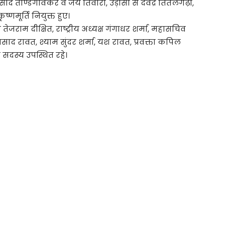
प्रसाद तोण्डगावकर व जय तिवारी, उड़ीसा से देवेंद्र तितलगढ़ी,
्णमूर्ति नियुक्त हुए।
ेजराम दीक्षित, राष्ट्रीय अध्यक्ष गंगाधर शर्मा, महासचिव
ाद रावत, श्याम सुंदर शर्मा, यश रावत, प्रवक्ता कपिल
 सदस्य उपस्थित रहे।