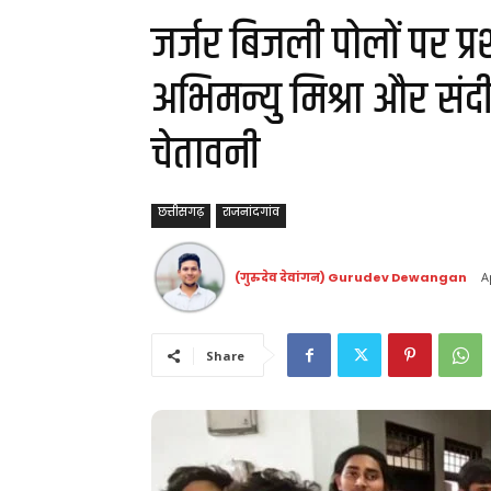
जर्जर बिजली पोलों पर प
अभिमन्यु मिश्रा और संद
चेतावनी
छत्तीसगढ़
राजनांदगांव
(गुरुदेव देवांगन) Gurudev Dewangan
A
Share