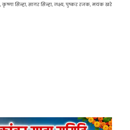
ृष्णा सिन्हा, सागर सिन्हा, लक्ष्य, पुष्कर रजक, मयंक खरे