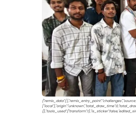
{"remix_data":[],"remix_entry_point":"challenges","source
["local"],"origin":"unknown","total_draw_time":0,"total_d
{},"tools_used":{"transform":1},"is_sticker":false,"edited_