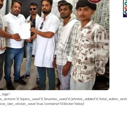
_tags":
raw_actions":0,"layers_used":0,"brushes_used":0,"photos_added":0,"total_editor_actio
since_last_sticker_save":true,"containsFTESticker":false}