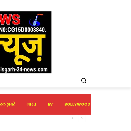
रल ख़बरें
भारत
EV
BOLLYWOOD
HOLIDAY
तायात जागरूकता का सफल