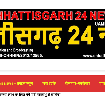
E NEWS – क्राइम न्यूज़
जरा हटके
रोजगार-कारोबार
वाय
 नर्सिंग में दो दिवसीय बहुउद्देशीय अभियान: विश्व स्तनपान सप्ताह और या