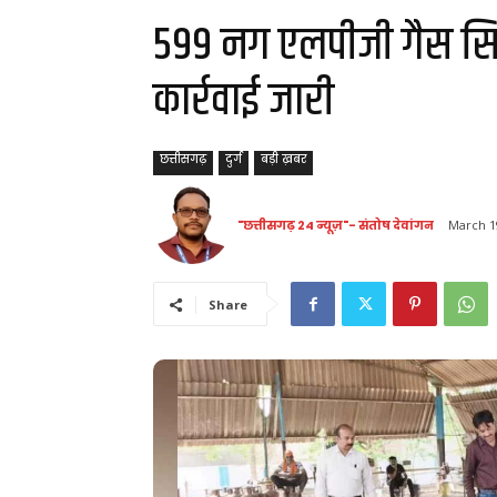
599 नग एलपीजी गैस सिल
कार्रवाई जारी
छत्तीसगढ़
दुर्ग
बड़ी ख़बर
"छत्तीसगढ़ 24 न्यूज़"- संतोष देवांगन
March 1
Share