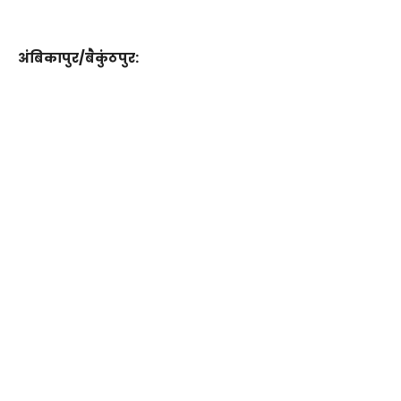
अंबिकापुर/बैकुंठपुर: