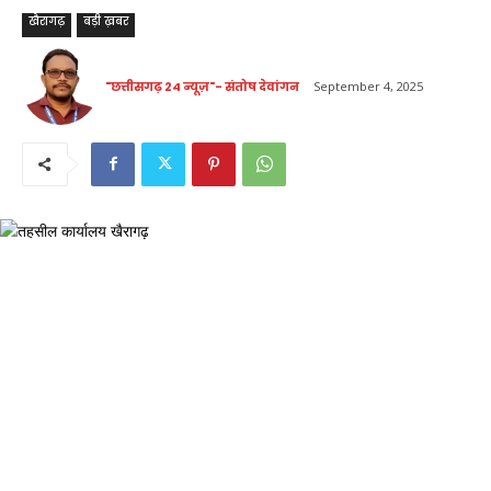
खैरागढ़
बड़ी ख़बर
"छत्तीसगढ़ 24 न्यूज़"- संतोष देवांगन
September 4, 2025