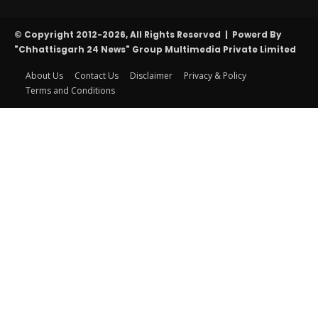
© Copyright 2012-2026, All Rights Reserved | Powerd By
"Chhattisgarh 24 News" Group Multimedia Private Limited
About Us
Contact Us
Disclaimer
Privacy & Policy
Terms and Conditions