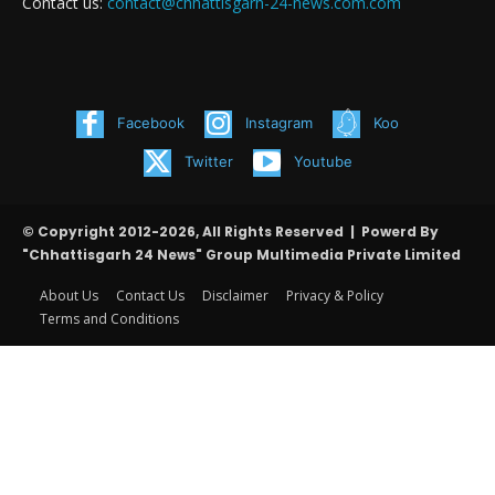
Contact us:
contact@chhattisgarh-24-news.com.com
Facebook
Instagram
Koo
Twitter
Youtube
© Copyright 2012-2026, All Rights Reserved | Powerd By
"Chhattisgarh 24 News" Group Multimedia Private Limited
About Us
Contact Us
Disclaimer
Privacy & Policy
Terms and Conditions