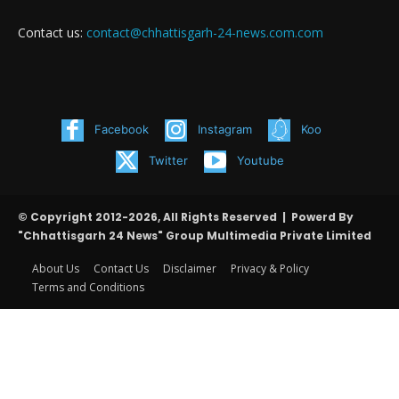
Contact us:
contact@chhattisgarh-24-news.com.com
Facebook
Instagram
Koo
Twitter
Youtube
© Copyright 2012-2026, All Rights Reserved | Powerd By
"Chhattisgarh 24 News" Group Multimedia Private Limited
About Us
Contact Us
Disclaimer
Privacy & Policy
Terms and Conditions