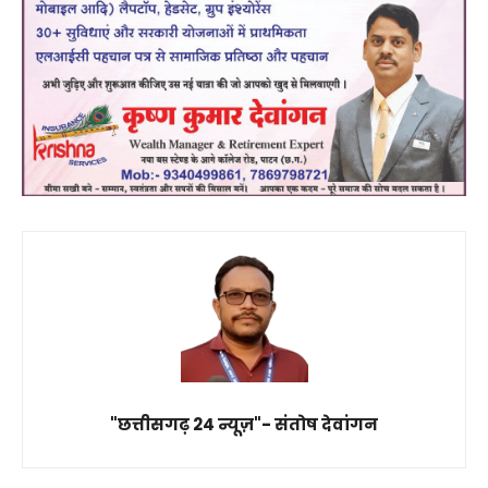
"छत्तीसगढ़ 24 न्यूज़"- संतोष देवांगन