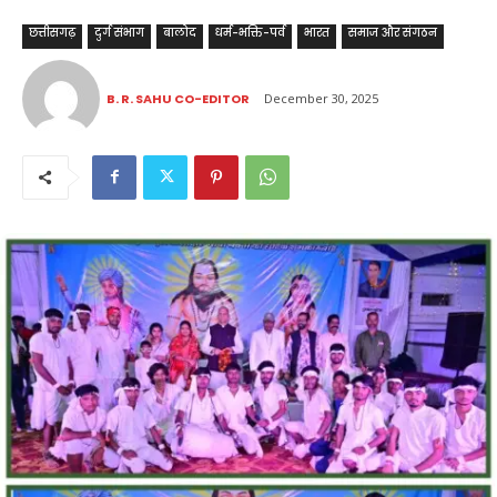
छत्तीसगढ़
दुर्ग संभाग
बालोद
धर्म-भक्ति-पर्व
भारत
समाज और संगठन
B. R. SAHU CO-EDITOR
December 30, 2025