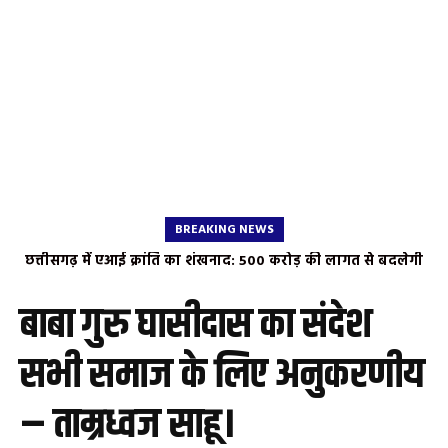
BREAKING NEWS
छत्तीसगढ़ में एआई क्रांति का शंखनाद: 500 करोड़ की लागत से बदलेगी
राज्य की डिजिटल तस्वीर, भाजपा जिलाध्यक्ष पुरुषोत्तम देवांगन ने जताया
सीएम साय का आभार
बाबा गुरु घासीदास का संदेश
सभी समाज के लिए अनुकरणीय
– ताम्रध्वज साहू।