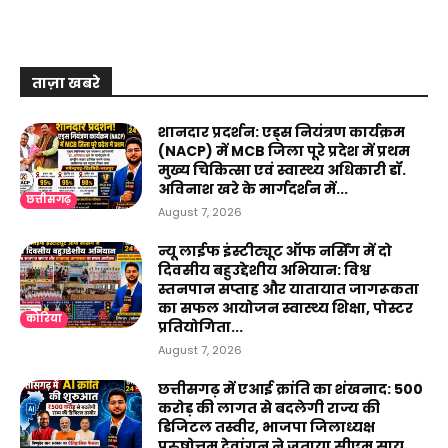
ताज़ा खबरे
शानदार प्रदर्शन: एड्स नियंत्रण कार्यक्रम
(NACP) में MCB जिला पूरे प्रदेश में प्रथम
मुख्य चिकित्सा एवं स्वास्थ्य अधिकारी डॉ.
अविनाश खरे के मार्गदर्शन में...
छत्तीसगढ़
August 7, 2026
न्यू लाईफ इंस्टीट्यूट ऑफ नर्सिंग में दो
दिवसीय बहुउद्देशीय अभियान: विश्व
स्तनपान सप्ताह और यातायात जागरूकता
का सफल आयोजन स्वास्थ्य शिक्षा, पोस्टर
कोरिया
प्रतियोगिता...
August 7, 2026
छत्तीसगढ़ में एआई क्रांति का शंखनाद: 500
करोड़ की लागत से बदलेगी राज्य की
डिजिटल तस्वीर, भाजपा जिलाध्यक्ष
पुरुषोत्तम देवांगन ने जताया सीएम साय...