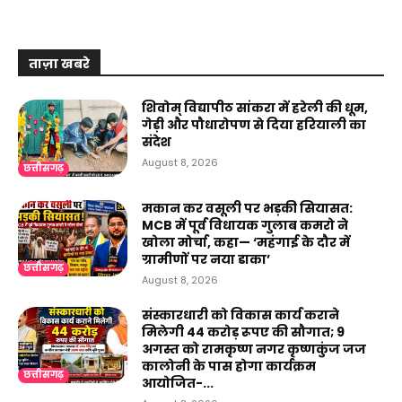
ताज़ा खबरे
शिवोम् विद्यापीठ सांकरा में हरेली की धूम,
गेड़ी और पौधारोपण से दिया हरियाली का
संदेश
August 8, 2026
छत्तीसगढ़
मकान कर वसूली पर भड़की सियासत:
MCB में पूर्व विधायक गुलाब कमरो ने
खोला मोर्चा, कहा— ‘महंगाई के दौर में
ग्रामीणों पर नया डाका’
छत्तीसगढ़
August 8, 2026
संस्कारधारी को विकास कार्य कराने
मिलेगी 44 करोड़ रूपए की सौगात; 9
अगस्त को रामकृष्ण नगर कृष्णकुंज जज
कालोनी के पास होगा कार्यक्रम
छत्तीसगढ़
आयोजित-...