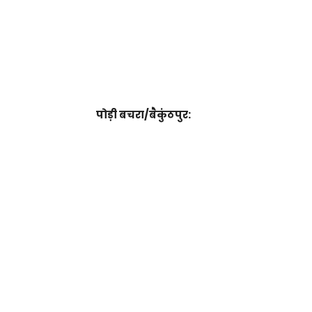
पोड़ी बचरा/बैकुंठपुर: