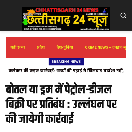
बड़ी ख़बर
प्रदेश
देश-दुनिया
CRIME NEWS – क्राइम न्यूज़
BREAKING NEWS
कलेक्टर की कड़क कार्रवाई: ‘बच्चों की पढ़ाई से खिलवाड़ बर्दाश्त नहीं,
जर्जर सड़कें भाजपा के भ्रष्टाचार की पोल खोल रही हैं – संदीप सोनी
लापरवाही पर होगी सीधी कार्रवाई’ पोड़ी बछरा आत्मानंद स्कूल में
शैक्षणिक स्तर खराब मिलने पर प्राचार्य को लगाई कसके फटकार,
बोतल या ड्रम में पेट्रोल-डीजल
गुणवत्ता सुधारने के दिए सख्त निर्देश
बिक्री पर प्रतिबंध : उल्लंघन पर
की जायेगी कार्रवाई