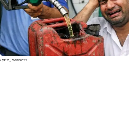
Oplus_16908288