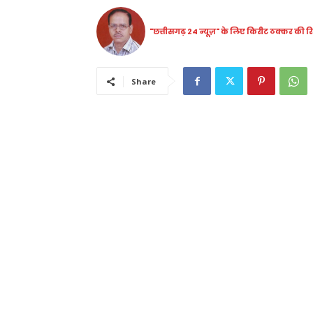
"छत्तीसगढ़ 24 न्यूज़" के लिए किरीट ठक्कर की रिप
Share