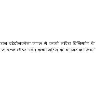
दौरान बरेठीनकोना जंगल में कच्ची मदिरा विनिर्माण के
रखें 55 बल्क लीटर अवैध कच्ची मदिरा को बरामद कर कब्जे