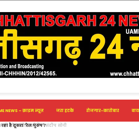
E NEWS – क्राइम न्यूज़
जरा हटके
रोजगार-कारोबार
वाय
हा है दूसरा ‘रेल पुरुष’? ​