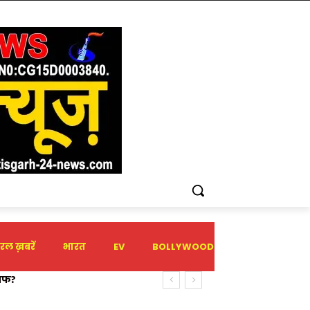
रल ख़बरें
भारत
EV
BOLLYWOOD
HOLIDAY
?