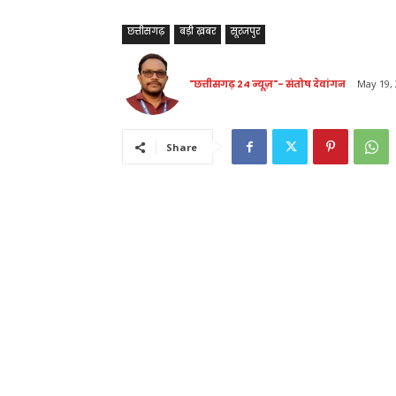
छत्तीसगढ़
बड़ी ख़बर
सूरजपुर
"छत्तीसगढ़ 24 न्यूज़"- संतोष देवांगन
May 19,
Share