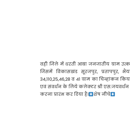
वही जिले में धरती आबा जनजातीय ग्राम उत्कर
जिसमें विकासखंड सूरजपुर, प्रतापपुर, भै
34,110,25,46,28 व 41 ग्राम का चिन्हांकन कि
एवं संवर्धन के लिये कलेक्टर श्री एस.जयवर्धन
करना प्रारंभ कर दिया है।
शेष नीचे