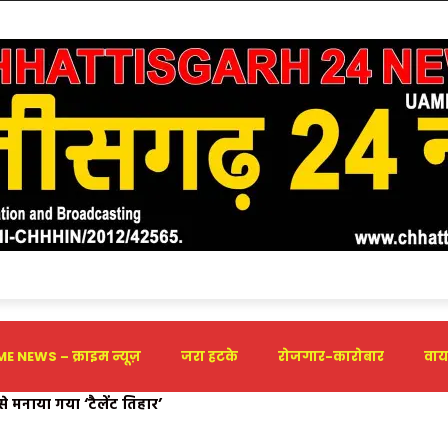
E NEWS – क्राइम न्यूज़
जरा हटके
रोजगार-कारोबार
वाय
े मनाया गया ‘टैलेंट तिहार’
पुर द्वारा 9 अगस्त- रविवार को मनेंद्रगढ़ में ‘वार्तालाप’ कार्यशाला