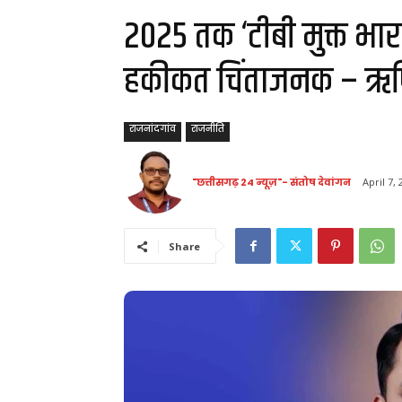
2025 तक ‘टीबी मुक्त भा
हकीकत चिंताजनक – ऋषि 
राजनांदगांव
राजनीति
"छत्तीसगढ़ 24 न्यूज़"- संतोष देवांगन
April 7,
Share