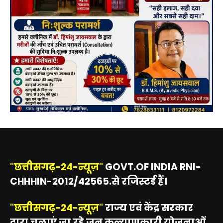
"छत्तीसगढ़-24-न्यूज़"
GOVT.OF INDIA RNI-
CHHHIN-2012/42565.से रजिस्टर्ड हैं।
"छत्तीसगढ़-24-न्यूज़"
राज्य एवं केंद्र सरकार
द्वारा चलाएं जा रहे जन कल्याणकारी योजनाओं