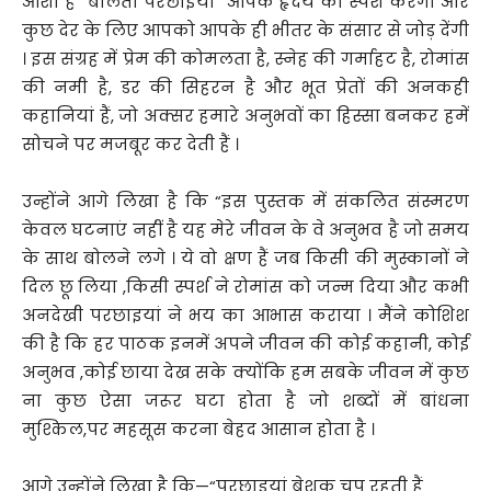
आशा है” बोलती परछाइयां “आपके हृदय को स्पर्श करेंगी और
कुछ देर के लिए आपको आपके ही भीतर के संसार से जोड़ देंगी
। इस संग्रह में प्रेम की कोमलता है, स्नेह की गर्माहट है, रोमांस
की नमी है, डर की सिहरन है और भूत प्रेतों की अनकही
कहानियां हैं, जो अक्सर हमारे अनुभवों का हिस्सा बनकर हमें
सोचने पर मजबूर कर देती हैं ।
उन्होंने आगे लिखा है कि “इस पुस्तक में संकलित संस्मरण
केवल घटनाएं नहीं है यह मेरे जीवन के वे अनुभव है जो समय
के साथ बोलने लगे । ये वो क्षण हैं जब किसी की मुस्कानों ने
दिल छू लिया ,किसी स्पर्श ने रोमांस को जन्म दिया और कभी
अनदेखी परछाइयां ने भय का आभास कराया । मैंने कोशिश
की है कि हर पाठक इनमें अपने जीवन की कोई कहानी, कोई
अनुभव ,कोई छाया देख सके क्योंकि हम सबके जीवन में कुछ
ना कुछ ऐसा जरूर घटा होता है जो शब्दों में बांधना
मुश्किल,पर महसूस करना बेहद आसान होता है ।
आगे उन्होंने लिखा है कि—“परछाइयां बेशक चुप रहती हैं