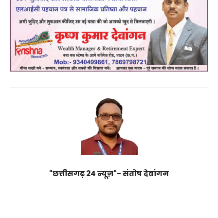
"छत्तीसगढ़ 24 न्यूज़"- संतोष देवांगन