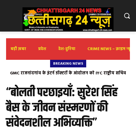
बड़ी ख़बर
प्रदेश
देश-दुनिया
CRIME NEWS – क्राइम न्यूज़
BREAKING NEWS
श्रावण सोमवार को भांठागांव स्वयं भू शिव लिंगेश्वर मे निकलेगी भव्य
पालकी यात्रा
“बोलती परछाइयाँ: सुरेश सिंह
बैस के जीवन संस्मरणों की
संवेदनशील अभिव्यक्ति”