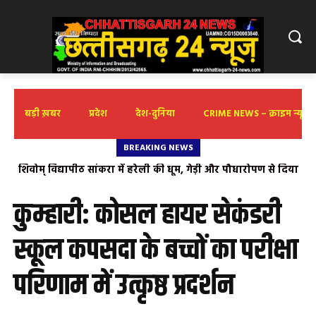
बड़ी ख़बर
प्रदेश
देश-दुनिया
CRIME NEWS – क्राइम न्यूज़
BREAKING NEWS
मकान कर वसूली पर भड़की सियासत: MCB में पूर्व विधायक गुलाब
कमरो ने खोला मोर्चा, कहा— ‘महंगाई के दौर में ग्रामीणों पर नया डाका’
कुम्हारी: कोसल हायर सेकंडरी
स्कूल कपसदा के बच्चों का परीक्षा
परिणाम में उत्कृष्ठ प्रदर्शन