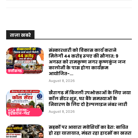
ताज़ा खबरे
संस्कारधारी को विकास कार्य कराने
मिलेगी 44 करोड़ रूपए की सौगात; 9
अगस्त को रामकृष्ण नगर कृष्णकुंज जज
कालोनी के पास होगा कार्यक्रम
छत्तीसगढ़
आयोजित-...
August 8, 2026
खैरागढ़ में बिजली उपभोक्ताओं के लिए नया
कॉल सेंटर शुरू, घर बैठे समस्याओं के
निवारण के लिए दो हेल्पलाइन नंबर जारी
KCG खैरागढ़-
August 8, 2026
छुईखदान-गंडई
सड़कों पर आवारा मवेशियों का डेरा: बाधित
हो रहा यातायात, मंडरा रहा हादसों का खतरा