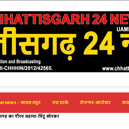
E NEWS – क्राइम न्यूज़
जरा हटके
रोजगार-कारोबार
वाय
ीसगढ़ का गौरव बढ़ाया-चिंटू सोनकर
जनांदगांव में ऐतिहासिक स्वागत, CM साय ने की 30 लाख और DSP पदोन्नति क