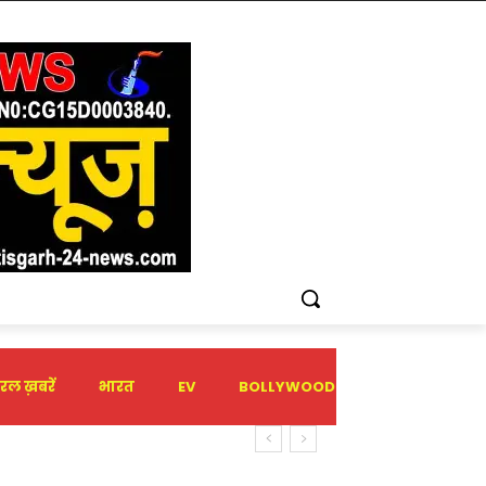
रल ख़बरें
भारत
EV
BOLLYWOOD
HOLIDAY
ी घोषणा