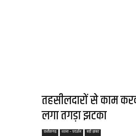
तहसीलदारों से काम करव
लगा तगड़ा झटका
छत्तीसगढ़
धरना - प्रदर्शन
बड़ी ख़बर