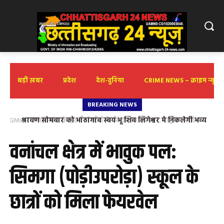
बड़ी ख़बर
प्रदेश
देश-दुनिया
CRIME NEWS – क्राइम न्यूज़
BREAKING NEWS
श्रावण सोमवार को भांठागांव स्वयं भू शिव लिंगेश्वर मे निकलेगी भव्य
पालकी यात्रा
वनांचल क्षेत्र में भावुक पल:
सिमगा (पोड़ीउपरोड़ा) स्कूल के
छात्रों को मिला फेयरवेल