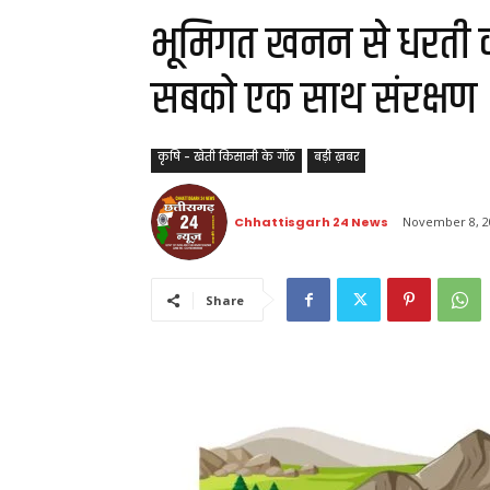
भूमिगत खनन से धरती क
सबको एक साथ संरक्षण
कृषि - खेती किसानी के गॉठ
बड़ी ख़बर
Chhattisgarh 24 News
November 8, 2
Share