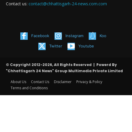
Contact us:
contact@chhattisgarh-24-news.com.com
Facebook
Instagram
Koo
Twitter
Youtube
© Copyright 2012-2026, All Rights Reserved | Powerd By
"Chhattisgarh 24 News" Group Multimedia Private Limited
About Us
Contact Us
Disclaimer
Privacy & Policy
Terms and Conditions