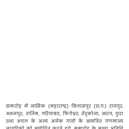
समारोह में नासिक (महाराष्ट्र) बिलासपुर (छ.ग.) रायपुर,
अभनपुर, राजिम, गरियाबंद, फिंगेश्वर, तेंदुकोना, आरंग, छुरा
तथा अंचल के अन्य अनेक गांवों के आमंत्रित गणमान्य
नागरिकों को संबोधित करते हुये, समारोह के मुख्य अतिथि