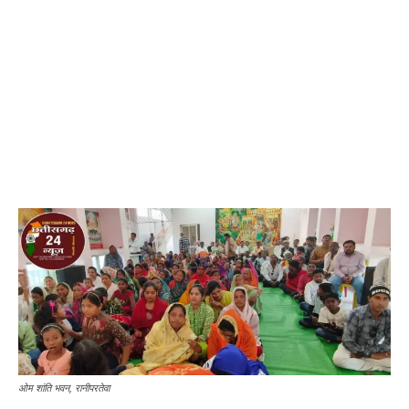
ओम शांति भवन, रानीपरतेवा